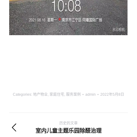
Categories:
地产物业
,
家庭住宅
,
服务案例
admin
2022年5月8日
项
目
历史的文章
室内儿童主题乐园除醛治理
上
导