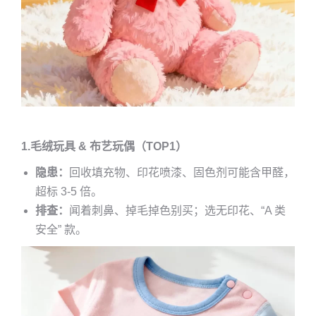
1.毛绒玩具 & 布艺玩偶（TOP1）
隐患：
回收填充物、印花喷漆、固色剂可能含甲醛，
超标 3-5 倍。
排查：
闻着刺鼻、掉毛掉色别买；选无印花、“A 类
安全” 款。