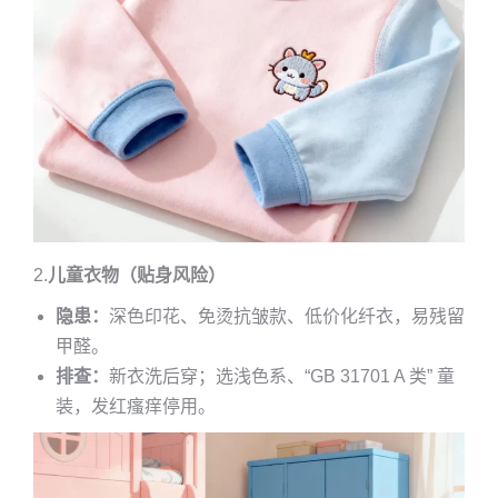
2.
儿童衣物（贴身风险）
隐患：
深色印花、免烫抗皱款、低价化纤衣，易残留
甲醛。
排查：
新衣洗后穿；选浅色系、“GB 31701 A 类” 童
装，发红瘙痒停用。