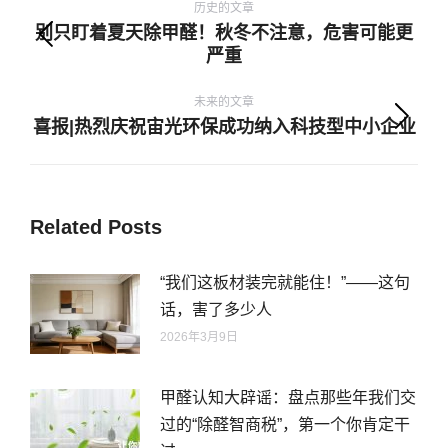
章
历史的文章
别只盯着夏天除甲醛！秋冬不注意，危害可能更
导
历
严重
航
史
的
未来的文章
喜报|热烈庆祝宙光环保成功纳入科技型中小企业
文
未
章：
来
的
文
Related Posts
章：
“我们这板材装完就能住！”——这句
话，害了多少人
2026年3月9日
甲醛认知大辟谣：盘点那些年我们交
过的“除醛智商税”，第一个你肯定干