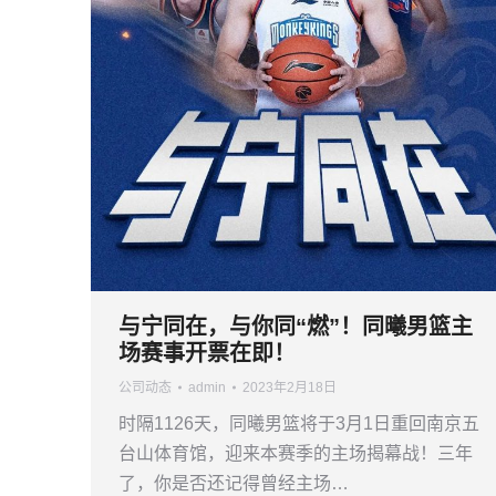
与宁同在，与你同“燃”！同曦男篮主
场赛事开票在即！
公司动态
admin
2023年2月18日
时隔1126天，同曦男篮将于3月1日重回南京五
台山体育馆，迎来本赛季的主场揭幕战！三年
了，你是否还记得曾经主场…