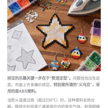
拼豆的乐趣关键一步在于“熨烫定型”。
问题恰恰出在这
里。市面上许多廉价拼豆，
特别是所谓的“义乌豆”，采
用的是ABS塑料。
当熨斗温度过高（超过250℃）时，这种塑料会热分
解，释放出包括苯乙烯单体在内的复杂气体，刺激眼睛