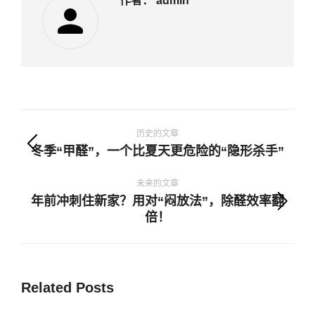
作者：
admin
文
章
历史的文章
冬季“甲醛”，一个比夏天更危险的“隐形杀手”
历
导
史
航
未来的文章
的
年前冲刺住新家？用对“闷放法”，除醛效率翻
文
未
倍！
章：
来
的
文
Related Posts
章：