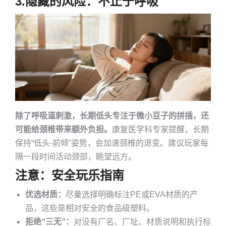
3.
隐藏的风险：不止于呼吸
除了呼吸道刺激，长期低头专注于微小豆子的拼插，还
可能给颈椎带来额外负担。
康复医学科专家提醒，长期
保持“低头-前倾”姿势，会加速颈椎的退变。建议玩家每
隔一段时间活动颈部，眺望远方。
注意：
安全玩乐指南
优选材质：
尽量选择明确标注PE或EVA材质的产
品，这些是相对安全的食品级塑料。
拒绝“三无”：
对没有厂名、厂址、材质说明和执行标