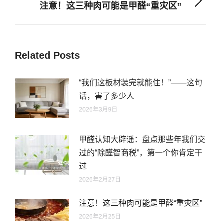
注意！这三种肉可能是甲醛“重灾区”
文
未
章：
来
的
文
Related Posts
章：
“我们这板材装完就能住！”——这句
话，害了多少人
2026年3月9日
甲醛认知大辟谣：盘点那些年我们交
过的“除醛智商税”，第一个你肯定干
过
2026年2月27日
注意！这三种肉可能是甲醛“重灾区”
2026年2月25日