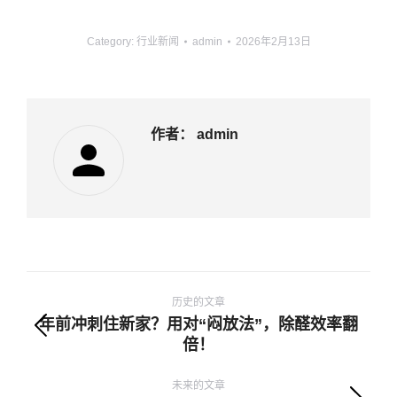
Category:
行业新闻
admin
2026年2月13日
作者：
admin
文
章
历史的文章
年前冲刺住新家？用对“闷放法”，除醛效率翻
导
历
倍！
航
史
的
未来的文章