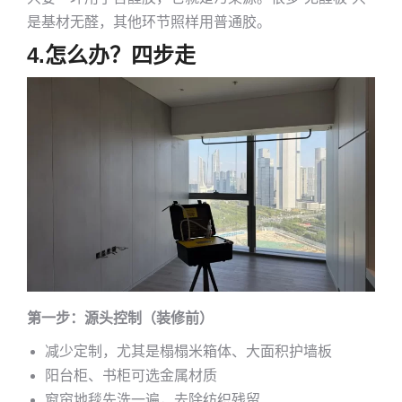
是基材无醛，其他环节照样用普通胶。
4.
怎么办？四步走
第一步：源头控制（装修前）
减少定制，尤其是榻榻米箱体、大面积护墙板
阳台柜、书柜可选金属材质
窗帘地毯先洗一遍，去除纺织残留