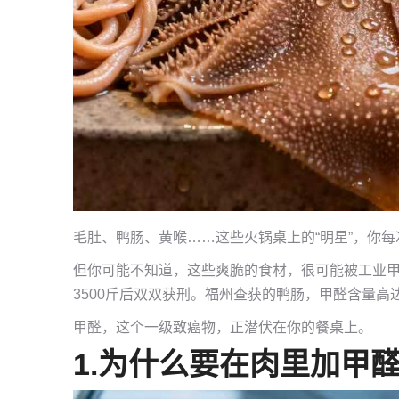
毛肚、鸭肠、黄喉……这些火锅桌上的“明星”，你
但你可能不知道，这些爽脆的食材，很可能被工业
3500斤后双双获刑。福州查获的鸭肠，甲醛含量高达16
甲醛，这个一级致癌物，正潜伏在你的餐桌上。
1.
为什么要在肉里加甲