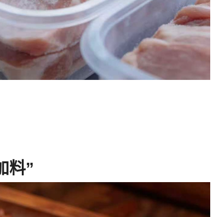
。
加料”