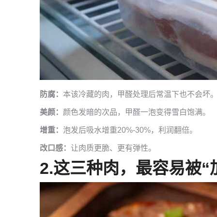
防腐：
本该冷藏的肉，甲醛处理后常温下也不会坏
美颜：
颜色发暗的次品，甲醛一泡变得雪白饱满。
增重：
泡发后吸水增重20%-30%，利润翻倍。
改口感：
让肉质更脆、更有弹性。
2.
这三种肉，最容易被“