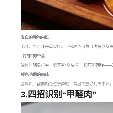
发白的动物内脏
毛肚、牛百叶是重灾区。正常颜色自然（浅褐或灰
“打卷”的带鱼
油炸时明显打卷，剪开有“咯吱”声，按压不回弹—
颜色艳丽的卤味
卤鸡爪、卤肉颜色过于鲜艳，常温下放好几天不坏
3.四招识别“甲醛肉”