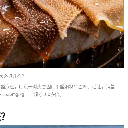
每次必点几样？
甲醛泡过。山东一对夫妻因用甲醛泡制牛百叶、毛肚，销售
36mg/kg——超标160多倍。
醛？